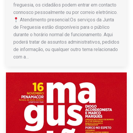
freguesia, os cidadãos podem entrar em contacto
connosco pessoalmente ou por correio eletrónico.
Atendimento presencial:Os serviços da Junta
de Freguesia estão disponíveis para o público
durante o horário normal de funcionamento. Aqui
poderá tratar de assuntos administrativos, pedidos
de informação, ou qualquer outro tema relacionado
com a…