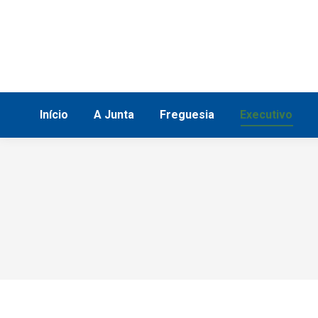
Início
A Junta
Freguesia
Execu
Início
A Junta
Freguesia
Executivo