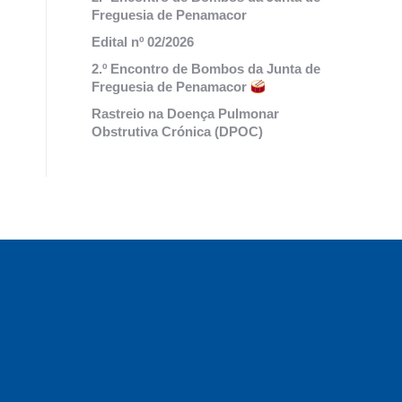
Freguesia de Penamacor
Edital nº 02/2026
2.º Encontro de Bombos da Junta de
Freguesia de Penamacor
Rastreio na Doença Pulmonar
Obstrutiva Crónica (DPOC)