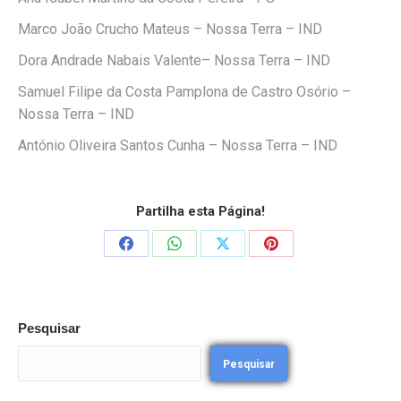
Marco João Crucho Mateus – Nossa Terra – IND
Dora Andrade Nabais Valente– Nossa Terra – IND
Samuel Filipe da Costa Pamplona de Castro Osório –
Nossa Terra – IND
António Oliveira Santos Cunha – Nossa Terra – IND
Partilha esta Página!
Share
Share
Share
Share
on
on
on
on
Facebook
WhatsApp
X
Pinterest
Pesquisar
Pesquisar