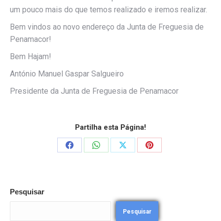
um pouco mais do que temos realizado e iremos realizar.
Bem vindos ao novo endereço da Junta de Freguesia de
Penamacor!
Bem Hajam!
António Manuel Gaspar Salgueiro
Presidente da Junta de Freguesia de Penamacor
Partilha esta Página!
Share
Share
Share
Share
on
on
on
on
Facebook
WhatsApp
X
Pinterest
Pesquisar
Pesquisar