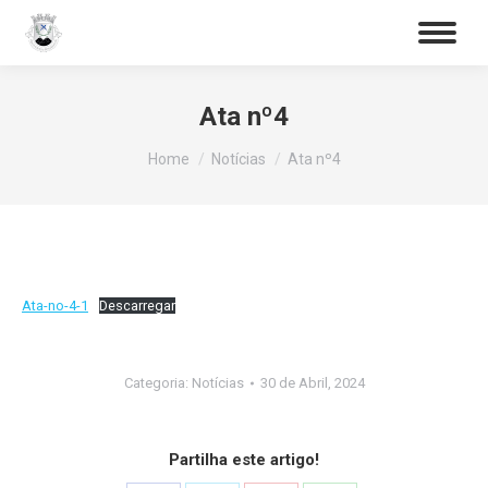
Procurar
Search:
Ata nº4
You are here:
Home
Notícias
Ata nº4
Ata-no-4-1
Descarregar
Categoria:
Notícias
30 de Abril, 2024
Partilha este artigo!