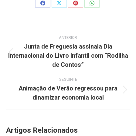
Share
Share
Share
Share
on
on
on
on
Facebook
X
Pinterest
WhatsApp
Post
ANTERIOR
navigation
Junta de Freguesia assinala Dia
Internacional do Livro Infantil com “Rodilha
Previous
post:
de Contos”
SEGUINTE
Animação de Verão regressou para
Next
dinamizar economia local
post:
Artigos Relacionados