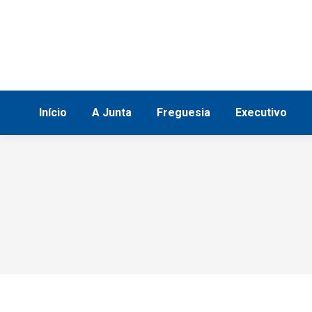
Início
A Junta
Freguesia
Execu
Início
A Junta
Freguesia
Executivo