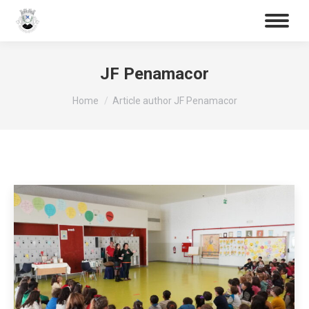
Procurar
Search:
JF Penamacor
You are here:
Home
Article author JF Penamacor