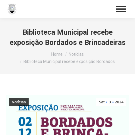
Procurar
Search:
Biblioteca Municipal recebe
exposição Bordados e Brincadeiras
You are here:
Home
Notícias
Biblioteca Municipal recebe exposição Bordados…
Notícias
Set
3
2024