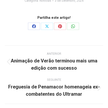
Categoria:
Notícias
3 de Setembro, 2024
Partilha este artigo!
Share
Share
Share
Share
on
on
on
on
Facebook
X
Pinterest
WhatsApp
Post
ANTERIOR
navigation
Animação de Verão terminou mais uma
Previous
edição com sucesso
post:
SEGUINTE
Freguesia de Penamacor homenageia ex-
Next
combatentes do Ultramar
post: