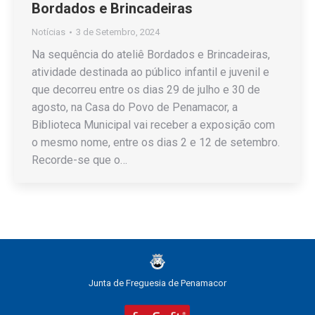
Bordados e Brincadeiras
Notícias
3 de Setembro, 2024
Na sequência do ateliê Bordados e Brincadeiras,
atividade destinada ao público infantil e juvenil e
que decorreu entre os dias 29 de julho e 30 de
agosto, na Casa do Povo de Penamacor, a
Biblioteca Municipal vai receber a exposição com
o mesmo nome, entre os dias 2 e 12 de setembro.
Recorde-se que o…
Junta de Freguesia de Penamacor