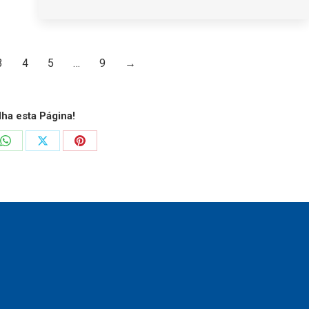
3
4
5
…
9
→
lha esta Página!