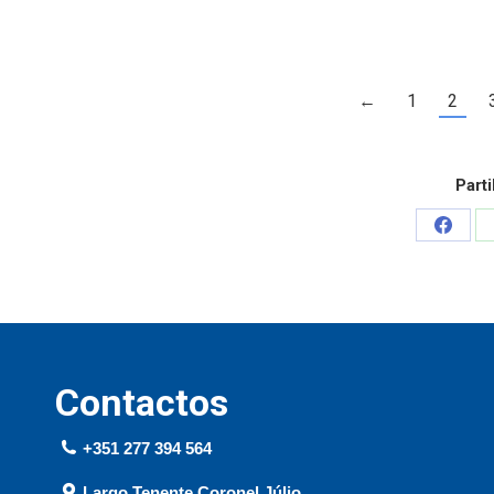
←
1
2
Parti
Contactos
+351 277 394 564
Largo Tenente Coronel Júlio