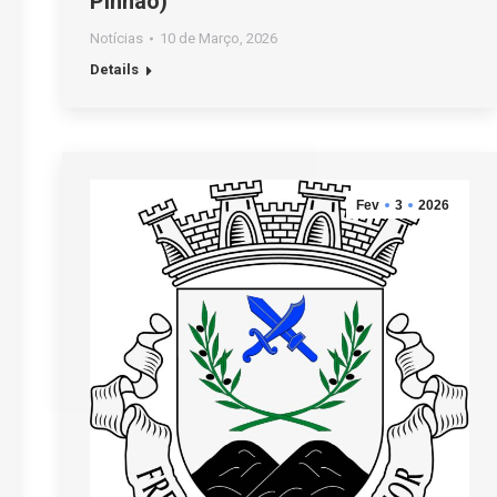
Pinhão)
Notícias
10 de Março, 2026
Details
Fev
3
2026