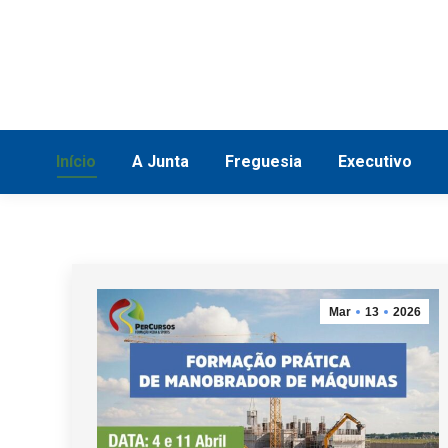
Início
A Junta
Freguesia
Execu
Início
A Junta
Freguesia
Executivo
Mar
13
2026