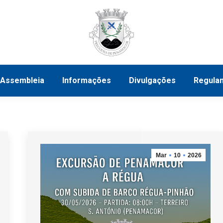
tivo
Assembleia
Informações
Divulgações
Assembleia
Informações
Divulgações
Regula
Mar
10
2026